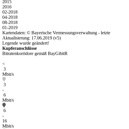
2015
2016
02-2018
04-2018
08-2018
01-2019
Kartendaten: © Bayerische Vermessungsverwaltung - letzte
Aktualisierung: 17.06.2019 (v5)
Legende wurde geändert!
Kupferanschlüsse
Bitratenkorridore gemäß BayGibitR
<
3
Mbit/s
3
-
6
Mbit/s
6
-
16
Mbit/s